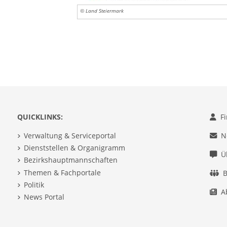
© Land Steiermark
QUICKLINKS:
F
Verwaltung & Serviceportal
N
Dienststellen & Organigramm
Ü
Bezirkshauptmannschaften
Themen & Fachportale
B
Politik
A
News Portal