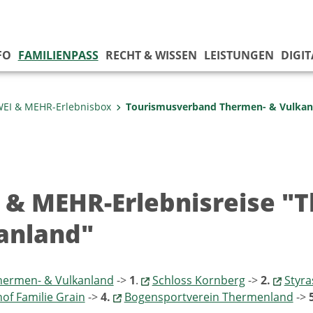
FO
FAMILIENPASS
RECHT & WISSEN
LEISTUNGEN
DIGI
EI & MEHR-Erlebnisbox
Tourismusverband Thermen- & Vulkan
 & MEHR-Erlebnisreise "
anland"
hermen- & Vulkanland
->
1
.
Schloss Kornberg
->
2.
Styra
f Familie Grain
->
4.
Bogensportverein Thermenland
->