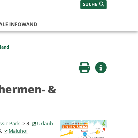
SUCHE
TALE INFOWAND
land
Seite drucken
Weitere Infos
Thermen- &
ssic Park
->
3.
Urlaub
5.
Maluhof