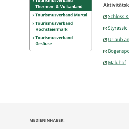
Tourismusverband
Aktivitäts
Thermen- & Vulkanland
Tourismusverband Murtal
Schloss 
Tourismusverband
Styrassic
Hochsteiermark
Tourismusverband
Urlaub am
Gesäuse
Bogenspo
Maluhof
MEDIENINHABER: