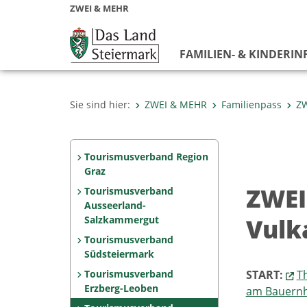
ZWEI & MEHR
FAMILIEN- & KINDERIN
Sie sind hier:
ZWEI & MEHR
Familienpass
ZW
Tourismusverband Region
Graz
ZWEI
Tourismusverband
Ausseerland-
Vulk
Salzkammergut
Tourismusverband
Südsteiermark
Tourismusverband
START:
T
Erzberg-Leoben
am Bauernho