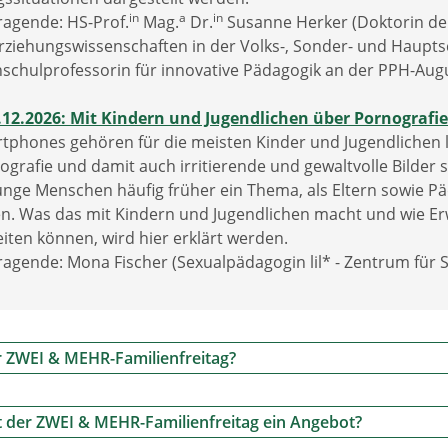
in
a
in
ragende: HS-Prof.
Mag.
Dr.
Susanne Herker (Doktorin der
Erziehungswissenschaften in der Volks-, Sonder- und Haupt
schulprofessorin für innovative Pädagogik an der PPH-Aug
.12.2026: Mit Kindern und Jugendlichen über Pornografi
tphones gehören für die meisten Kinder und Jugendlichen l
ografie und damit auch irritierende und gewaltvolle Bilder s
junge Menschen häufig früher ein Thema, als Eltern sowi
n. Was das mit Kindern und Jugendlichen macht und wie Er
eiten können, wird hier erklärt werden.
ragende: Mona Fischer (Sexualpädagogin lil* - Zentrum für S
r ZWEI & MEHR-Familienfreitag?
t der ZWEI & MEHR-Familienfreitag ein Angebot?