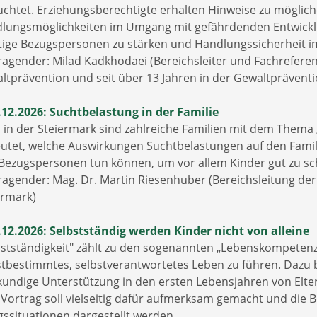
uchtet. Erziehungsberechtigte erhalten Hinweise zu möglic
lungsmöglichkeiten im Umgang mit gefährdenden Entwicklungen
tige Bezugspersonen zu stärken und Handlungssicherheit 
ragender: Milad Kadkhodaei (Bereichsleiter und Fachreferen
ltprävention und seit über 13 Jahren in der Gewaltpräventio
.12.2026: Suchtbelastung in der Familie
 in der Steiermark sind zahlreiche Familien mit dem Thema „
utet, welche Auswirkungen Suchtbelastungen auf den Famil
Bezugspersonen tun können, um vor allem Kinder gut zu sch
ragender: Mag. Dr. Martin Riesenhuber (Bereichsleitung de
ermark)
.12.2026: Selbstständig werden Kinder nicht von alleine
bstständigkeit" zählt zu den sogenannten „Lebenskompetenzen
stbestimmtes, selbstverantwortetes Leben zu führen. Dazu b
kundige Unterstützung in den ersten Lebensjahren von Elte
Vortrag soll vielseitig dafür aufmerksam gemacht und die 
agssituationen dargestellt werden.