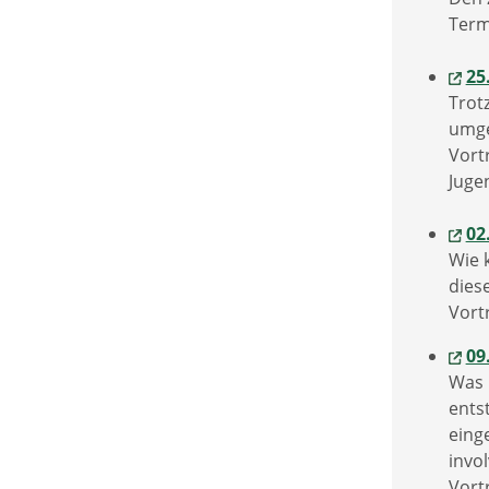
Term
25
Trot
umge
Vort
Juge
02
Wie 
dies
Vort
09
Was 
ents
eing
invol
Vort