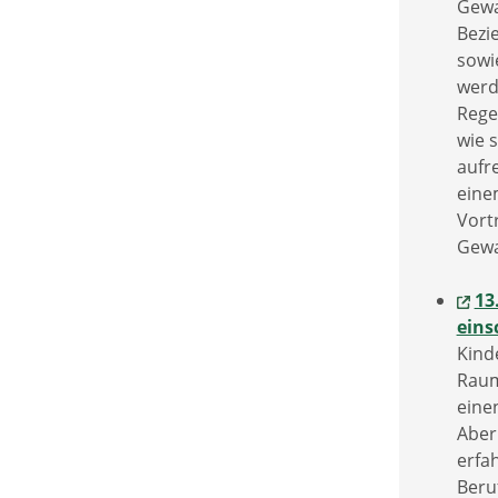
Gewal
Bezi
sowi
werd
Rege
wie 
aufr
eine
Vort
Gewa
13
eins
Kind
Raum
eine
Aber
erfah
Beru