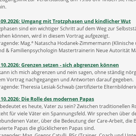
in.
.09.2026: Umgang mit Trotzphasen und kindlicher Wut
zphasen sind ein wichtiger Schritt auf dem Weg zur Selbststä
hen können, wird in diesem Vortrag aufgezeigt.
a
ragende: Mag.
Natascha Hodanek-Zimmermann (Klinische u
nd & Familienpsychologin Mastertrainerin Neue Autorität Ma
.10.2026: Grenzen setzen - sich abgrenzen können
kann ich mich abgrenzen und nein sagen, ohne ständig nörg
em Vortrag nachgegangen und Antworten darauf gegeben.
ragende: Theresia Lesiak-Schwab (zertifizierte Elternbildne
.10.2026: Die Rolle des modernen Papas
bedeutet es heute, Vater zu sein? Zwischen traditionellen 
teht für viele Väter ein Spannungsfeld. Wir sprechen über
ebundenen Vater, über die Bedeutung der Care-Arbeit, die
vierte Papas die glücklicheren Papas sind.
ragender: Mag. Gregor Catulli, BSc (Trainer, Coach und Unte