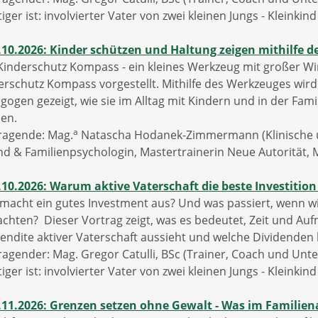
iger ist: involvierter Vater von zwei kleinen Jungs - Kleinkind
.10.2026: Kinder schützen und Haltung zeigen mithilfe 
Kinderschutz Kompass - ein kleines Werkzeug mit großer Wi
erschutz Kompass vorgestellt. Mithilfe des Werkzeuges wir
gogen gezeigt, wie sie im Alltag mit Kindern und in der Fam
en.
a
ragende: Mag.
Natascha Hodanek-Zimmermann (Klinische u
nd & Familienpsychologin, Mastertrainerin Neue Autorität, M
.10.2026: Warum aktive Vaterschaft die beste Investition 
macht ein gutes Investment aus? Und was passiert, wenn wir
achten? Dieser Vortrag zeigt, was es bedeutet, Zeit und Aufm
Rendite aktiver Vaterschaft aussieht und welche Dividenden
ragender: Mag. Gregor Catulli, BSc (Trainer, Coach und Unte
iger ist: involvierter Vater von zwei kleinen Jungs - Kleinkin
.11.2026: Grenzen setzen ohne Gewalt - Was im Familienal