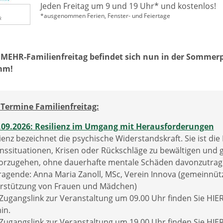
Jeden Freitag um 9 und 19 Uhr* und kostenlos!
*ausgenommen Ferien, Fenster- und Feiertage
k
 MEHR-Familienfreitag befindet sich nun in der Sommerpa
mm!
Termine Familienfreitag:
.09.2026: Resilienz im Umgang mit Herausforderungen
ienz bezeichnet die psychische Widerstandskraft. Sie ist die 
nssituationen, Krisen oder Rückschläge zu bewältigen und g
orzugehen, ohne dauerhafte mentale Schäden davonzutra
ragende: Anna Maria Zanoll, MSc, Verein Innova (gemeinnütz
rstützung von Frauen und Mädchen)
Zugangslink zur Veranstaltung um 09.00 Uhr finden Sie HIER
in.
Zugangslink zur Veranstaltung um 19.00 Uhr finden Sie HIER