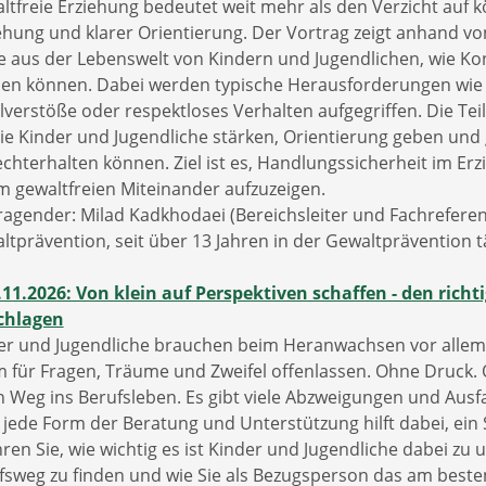
tfreie Erziehung bedeutet weit mehr als den Verzicht auf kör
ehung und klarer Orientierung. Der Vortrag zeigt anhand von
e aus der Lebenswelt von Kindern und Jugendlichen, wie Kon
en können. Dabei werden typische Herausforderungen wie
lverstöße oder respektloses Verhalten aufgegriffen. Die T
sie Kinder und Jugendliche stärken, Orientierung geben und 
echterhalten können. Ziel ist es, Handlungssicherheit im Er
m gewaltfreien Miteinander aufzuzeigen.
ragender: Milad Kadkhodaei (Bereichsleiter und Fachreferen
ltprävention, seit über 13 Jahren in der Gewaltprävention tä
.11.2026: Von klein auf Perspektiven schaffen - den rich
chlagen
er und Jugendliche brauchen beim Heranwachsen vor allem 
 für Fragen, Träume und Zweifel offenlassen. Ohne Druck. 
n Weg ins Berufsleben. Es gibt viele Abzweigungen und Ausf
 jede Form der Beratung und Unterstützung hilft dabei, ei
ren Sie, wie wichtig es ist Kinder und Jugendliche dabei zu 
fsweg zu finden und wie Sie als Bezugsperson das am beste