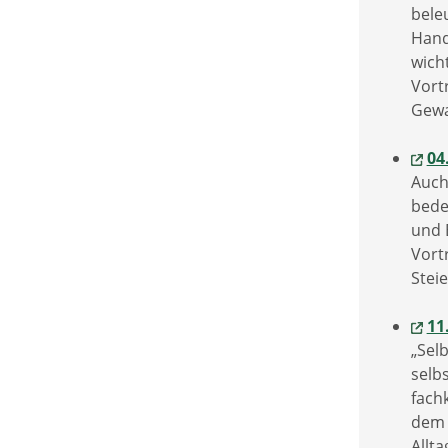
bele
Hand
wich
Vort
Gewa
04
Auch
bede
und 
Vort
Stei
11
„Sel
selb
fach
dem 
Allt