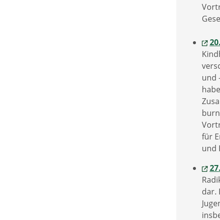
Vort
Gese
20
Kind
vers
und 
habe
Zusa
burn
Vort
für 
und 
27
Radi
dar.
Juge
insb