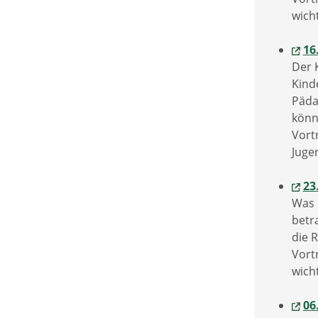
wicht
16
Der 
Kind
Päda
könn
Vort
Juge
23
Was 
betr
die 
Vort
wicht
06