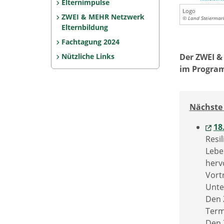
Elternimpulse
Logo
ZWEI & MEHR Netzwerk
© Land Steiermar
Elternbildung
Fachtagung 2024
Nützliche Links
Der ZWEI &
im Progra
Nächste 
18
Resil
Lebe
herv
Vort
Unte
Den 
Term
Den 