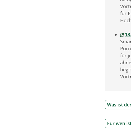
Vort
für 
Hoch
18
Smar
Porn
für 
ahne
begl
Vort
Was ist de
Für wen is