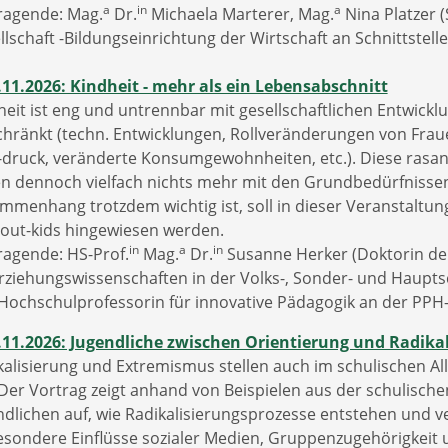
a
in
a
ragende: Mag.
Dr.
Michaela Marterer, Mag.
Nina Platzer (
llschaft -Bildungseinrichtung der Wirtschaft an Schnittstel
.11.2026: Kindheit - mehr als ein Lebensabschnitt
heit ist eng und untrennbar mit gesellschaftlichen Entwic
chränkt (techn. Entwicklungen, Rollveränderungen von Fr
-druck, veränderte Konsumgewohnheiten, etc.). Diese ras
n dennoch vielfach nichts mehr mit den Grundbedürfnissen
mmenhang trotzdem wichtig ist, soll in dieser Veranstaltu
out-kids hingewiesen werden.
in
a
in
ragende: HS-Prof.
Mag.
Dr.
Susanne Herker (Doktorin der
Erziehungswissenschaften in der Volks-, Sonder- und Haupt
Hochschulprofessorin für innovative Pädagogik an der PP
.11.2026: Jugendliche zwischen Orientierung und Radikali
kalisierung und Extremismus stellen auch im schulischen 
 Der Vortrag zeigt anhand von Beispielen aus der schulisch
ndlichen auf, wie Radikalisierungsprozesse entstehen und 
esondere Einflüsse sozialer Medien, Gruppenzugehörigkeit