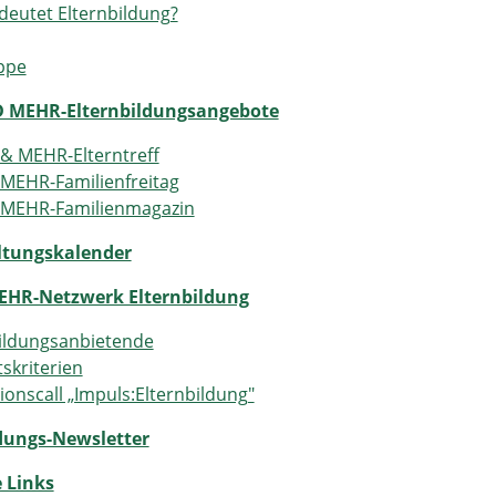
eutet Elternbildung?
ppe
 MEHR-Elternbildungsangebote
& MEHR-Elterntreff
MEHR-Familienfreitag
 MEHR-Familienmagazin
ltungskalender
EHR-Netzwerk Elternbildung
ildungsanbietende
tskriterien
ionscall „Impuls:Elternbildung"
ldungs-Newsletter
 Links