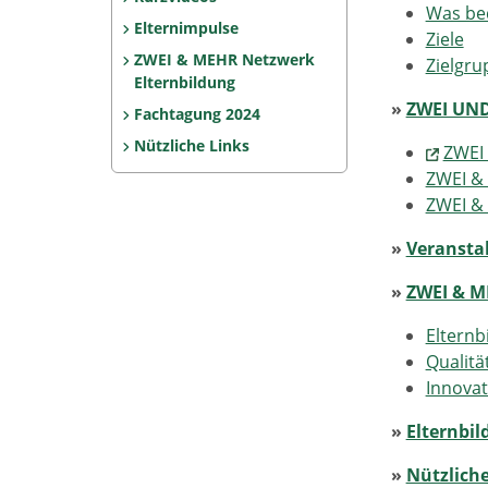
Was bed
Elternimpulse
Ziele
ZWEI & MEHR Netzwerk
Zielgru
Elternbildung
»
ZWEI UND
Fachtagung 2024
Nützliche Links
ZWEI 
ZWEI & 
ZWEI &
»
Veransta
»
ZWEI & M
Elternb
Qualitä
Innovat
»
Elternbi
»
Nützliche